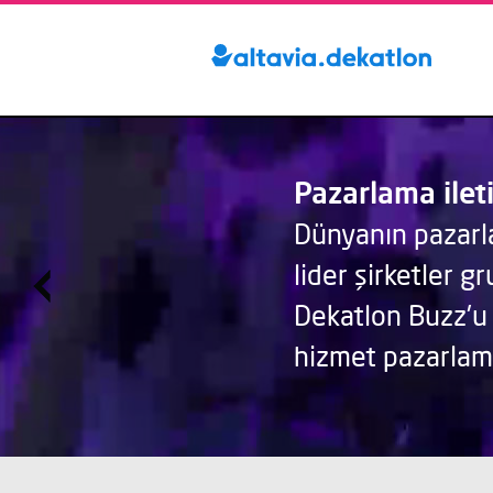
Sizi hedeflerinize ulaştıracak entegre sosyal medya çözümleri
Dijital PR
Pazarlama ilet
Dünyanın pazarl
lider şirketler g
Dekatlon Buzz'u 
hizmet pazarlama