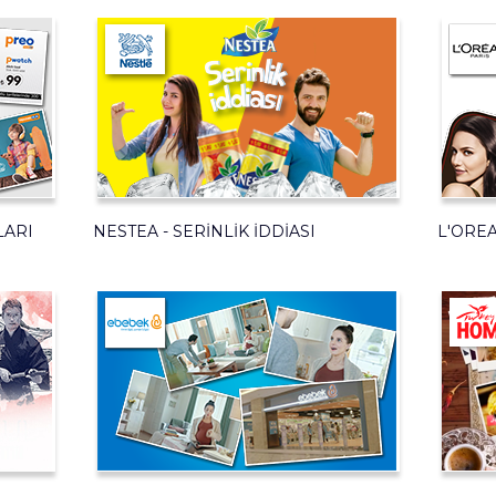
LARI
NESTEA - SERINLIK İDDIASI
L'OREA