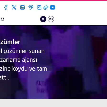
ŞİM
özümler
el çözümler sunan
azarlama ajansı
kezine koydu ve tam
ttı.