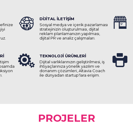
DİJİTAL İLETİŞİM
definize
Sosyal medya ve içerik pazarlaması
iyi
stratejinizin oluşturulması, dijital
reklam planlamanızın yapılması,
ruz.
dijital PR ve analiz çalışmaları.
Rİ
TEKNOLOJİ ÜRÜNLERİ
etişim
Dijital varlıklarınızın geliştirilmesi, iş
kapsamda
ihtiyaçlarınıza yönelik yazılım ve
üksiyon
donanım çözümleri, Altavia Coach
ı.
ile dünyadan startup'lara erişim.
PROJELER