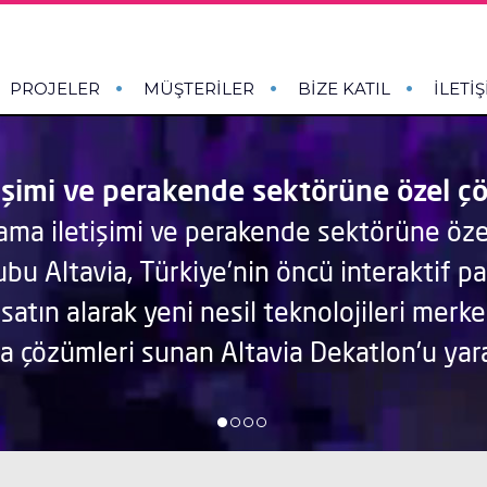
PROJELER
MÜŞTERİLER
BİZE KATIL
İLETİ
işimi ve perakende sektörüne özel ç
ama iletişimi ve perakende sektörüne öz
rubu Altavia, Türkiye'nin öncü interaktif p
satın alarak yeni nesil teknolojileri mer
 çözümleri sunan Altavia Dekatlon'u yara