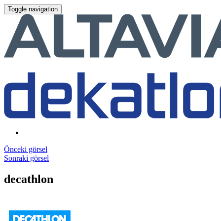
Toggle navigation
Önceki görsel
Sonraki görsel
decathlon