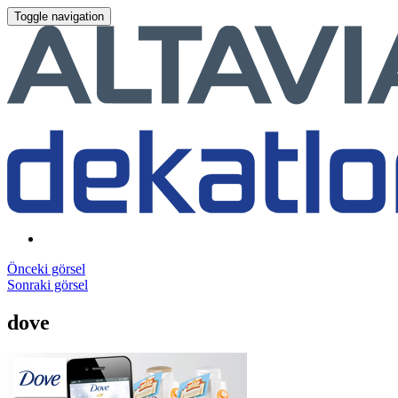
Toggle navigation
Önceki görsel
Sonraki görsel
dove