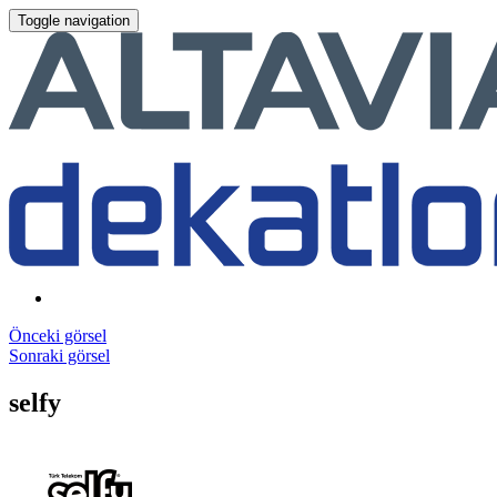
Toggle navigation
Önceki görsel
Sonraki görsel
selfy