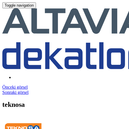
Toggle navigation
Önceki görsel
Sonraki görsel
teknosa