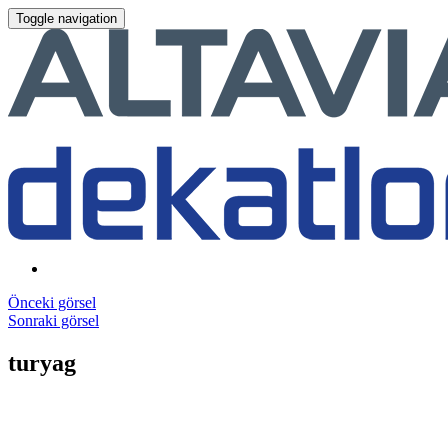
Toggle navigation
Önceki görsel
Sonraki görsel
turyag